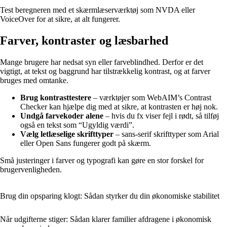
Test beregneren med et skærmlæserværktøj som NVDA eller
VoiceOver for at sikre, at alt fungerer.
Farver, kontraster og læsbarhed
Mange brugere har nedsat syn eller farveblindhed. Derfor er det
vigtigt, at tekst og baggrund har tilstrækkelig kontrast, og at farver
bruges med omtanke.
Brug kontrasttestere
– værktøjer som WebAIM’s Contrast
Checker kan hjælpe dig med at sikre, at kontrasten er høj nok.
Undgå farvekoder alene
– hvis du fx viser fejl i rødt, så tilføj
også en tekst som “Ugyldig værdi”.
Vælg letlæselige skrifttyper
– sans-serif skrifttyper som Arial
eller Open Sans fungerer godt på skærm.
Små justeringer i farver og typografi kan gøre en stor forskel for
brugervenligheden.
Brug din opsparing klogt: Sådan styrker du din økonomiske stabilitet
Når udgifterne stiger: Sådan klarer familier afdragene i økonomisk