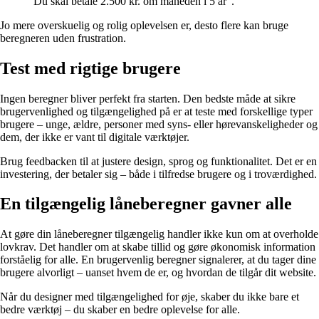
“Du skal betale 2.500 kr. om måneden i 5 år”.
Jo mere overskuelig og rolig oplevelsen er, desto flere kan bruge
beregneren uden frustration.
Test med rigtige brugere
Ingen beregner bliver perfekt fra starten. Den bedste måde at sikre
brugervenlighed og tilgængelighed på er at teste med forskellige typer
brugere – unge, ældre, personer med syns- eller hørevanskeligheder og
dem, der ikke er vant til digitale værktøjer.
Brug feedbacken til at justere design, sprog og funktionalitet. Det er en
investering, der betaler sig – både i tilfredse brugere og i troværdighed.
En tilgængelig låneberegner gavner alle
At gøre din låneberegner tilgængelig handler ikke kun om at overholde
lovkrav. Det handler om at skabe tillid og gøre økonomisk information
forståelig for alle. En brugervenlig beregner signalerer, at du tager dine
brugere alvorligt – uanset hvem de er, og hvordan de tilgår dit website.
Når du designer med tilgængelighed for øje, skaber du ikke bare et
bedre værktøj – du skaber en bedre oplevelse for alle.