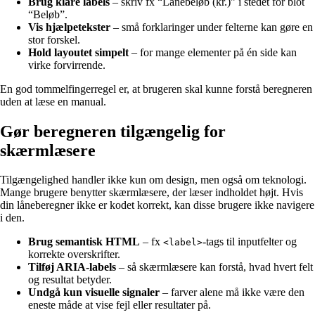
Brug klare labels
– skriv fx “Lånebeløb (kr.)” i stedet for blot
“Beløb”.
Vis hjælpetekster
– små forklaringer under felterne kan gøre en
stor forskel.
Hold layoutet simpelt
– for mange elementer på én side kan
virke forvirrende.
En god tommelfingerregel er, at brugeren skal kunne forstå beregneren
uden at læse en manual.
Gør beregneren tilgængelig for
skærmlæsere
Tilgængelighed handler ikke kun om design, men også om teknologi.
Mange brugere benytter skærmlæsere, der læser indholdet højt. Hvis
din låneberegner ikke er kodet korrekt, kan disse brugere ikke navigere
i den.
Brug semantisk HTML
– fx
-tags til inputfelter og
<label>
korrekte overskrifter.
Tilføj ARIA-labels
– så skærmlæsere kan forstå, hvad hvert felt
og resultat betyder.
Undgå kun visuelle signaler
– farver alene må ikke være den
eneste måde at vise fejl eller resultater på.