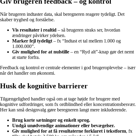
Giv brugeren feedback – og kontrol
Når brugeren indtaster data, skal beregneren reagere tydeligt. Det
skaber tryghed og forståelse.
Vis resultater i realtid
– så brugeren straks ser, hvordan
ændringer påvirker ydelsen.
Marker fejl tydeligt
– fx “Indtast et tal mellem 1.000 og
1.000.000”.
Giv mulighed for at nulstille
– en “Ryd alt”-knap gør det nemt
at starte forfra.
Feedback og kontrol er centrale elementer i god brugeroplevelse – især
når det handler om økonomi.
Husk de kognitive barrierer
Tilgængelighed handler også om at tage højde for brugere med
kognitive udfordringer, som fx ordblindhed eller koncentrationsbesvær.
Her kan små designvalg gøre beregneren langt mere inkluderende.
Brug korte sætninger og enkelt sprog.
Undgå unødvendige animationer eller bevægelser.
Giv mulighed for at få resultaterne forklaret i tekstform
, fx