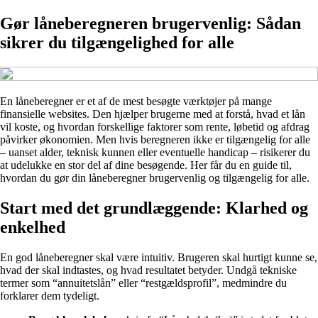
Gør låneberegneren brugervenlig: Sådan
sikrer du tilgængelighed for alle
En låneberegner er et af de mest besøgte værktøjer på mange
finansielle websites. Den hjælper brugerne med at forstå, hvad et lån
vil koste, og hvordan forskellige faktorer som rente, løbetid og afdrag
påvirker økonomien. Men hvis beregneren ikke er tilgængelig for alle
– uanset alder, teknisk kunnen eller eventuelle handicap – risikerer du
at udelukke en stor del af dine besøgende. Her får du en guide til,
hvordan du gør din låneberegner brugervenlig og tilgængelig for alle.
Start med det grundlæggende: Klarhed og
enkelhed
En god låneberegner skal være intuitiv. Brugeren skal hurtigt kunne se,
hvad der skal indtastes, og hvad resultatet betyder. Undgå tekniske
termer som “annuitetslån” eller “restgældsprofil”, medmindre du
forklarer dem tydeligt.